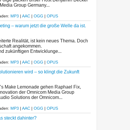
Media Group Germany...
laden:
MP3
|
AAC
|
OGG
|
OPUS
ting – warum jetzt die große Welle da ist.
iterte Realität, ist kein neues Thema. Doch
llschaft angekommen.
d zukünftigen Entwicklunge...
laden:
MP3
|
AAC
|
OGG
|
OPUS
lutionieren wird – so klingt die Zukunft
et’s Make Lemonade gehen Raphael Fix,
Innovation der Omnicom Media Group
 Audio Solutions der Omnicom...
laden:
MP3
|
AAC
|
OGG
|
OPUS
s steckt dahinter?