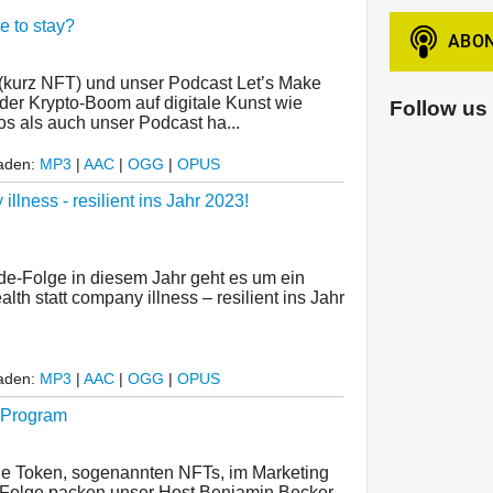
e to stay?
kurz NFT) und unser Podcast Let’s Make
r Krypto-Boom auf digitale Kunst wie
Follow us
s als auch unser Podcast ha...
laden:
MP3
|
AAC
|
OGG
|
OPUS
illness - resilient ins Jahr 2023!
de-Folge in diesem Jahr geht es um ein
th statt company illness – resilient ins Jahr
laden:
MP3
|
AAC
|
OGG
|
OPUS
y Program
le Token, sogenannten NFTs, im Marketing
en Folge packen unser Host Benjamin Becker