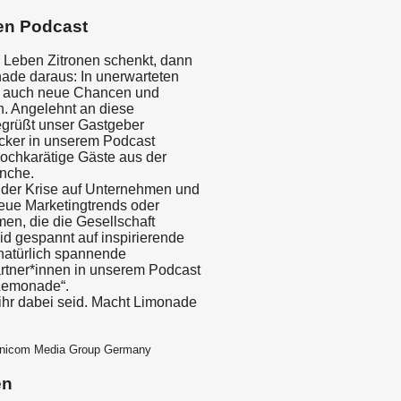
en Podcast
 Leben Zitronen schenkt, dann
de daraus: In unerwarteten
n auch neue Chancen und
n. Angelehnt an diese
grüßt unser Gastgeber
cker in unserem Podcast
ochkarätige Gäste aus der
nche.
 der Krise auf Unternehmen und
ue Marketingtrends oder
en, die die Gesellschaft
d gespannt auf inspirierende
 natürlich spannende
tner*innen in unserem Podcast
Lemonade“.
ihr dabei seid. Macht Limonade
mnicom Media Group Germany
en