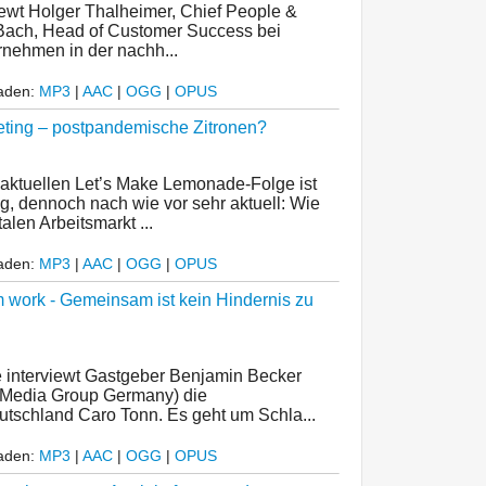
viewt Holger Thalheimer, Chief People &
 Bach, Head of Customer Success bei
rnehmen in der nachh...
laden:
MP3
|
AAC
|
OGG
|
OPUS
keting – postpandemische Zitronen?
ktuellen Let’s Make Lemonade-Folge ist
, dennoch nach wie vor sehr aktuell: Wie
alen Arbeitsmarkt ...
laden:
MP3
|
AAC
|
OGG
|
OPUS
 work - Gemeinsam ist kein Hindernis zu
e interviewt Gastgeber Benjamin Becker
 Media Group Germany) die
utschland Caro Tonn. Es geht um Schla...
laden:
MP3
|
AAC
|
OGG
|
OPUS