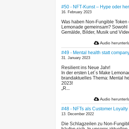
#50 - NFT-Kunst – Hype oder her
16. February 2023
Was haben Non-Fungible Token (
Lemonade gemeinsam? Sowohl de
Gemälde, Bilder, Musik und Video
Audio herunter
#49 - Mental health statt company 
31. January 2023
Resilient ins Neue Jahr!
In der ersten Let´s Make Lemona
brandaktuelles Thema: Mental heal
2023!
„R...
Audio herunter
#48 - NFTs als Customer Loyalt
13. December 2022
Die Schlagzeilen zu Non-Fungib
häufen sich. In unserer aktuell