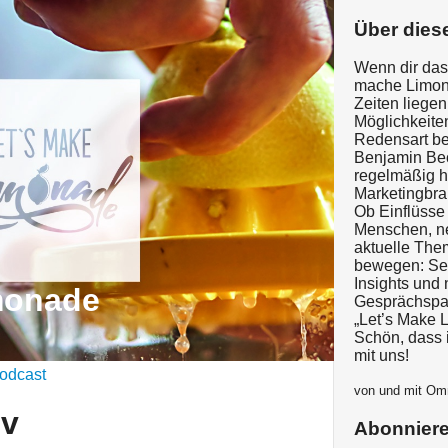
Über dies
Wenn dir das
mache Limona
Zeiten liege
Möglichkeite
Redensart be
Benjamin Be
regelmäßig h
Marketingbra
Ob Einflüsse
Menschen, ne
aktuelle Them
bewegen: Sei
Insights und
monade
Gesprächspar
„Let’s Make 
Schön, dass 
mit uns!
odcast
von und mit O
iv
Abonnier