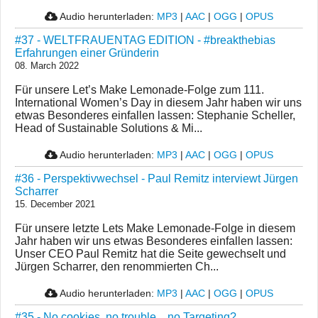
Audio herunterladen:
MP3
|
AAC
|
OGG
|
OPUS
#37 - WELTFRAUENTAG EDITION - #breakthebias
Erfahrungen einer Gründerin
08. March 2022
Für unsere Let’s Make Lemonade-Folge zum 111.
International Women’s Day in diesem Jahr haben wir uns
etwas Besonderes einfallen lassen: Stephanie Scheller,
Head of Sustainable Solutions & Mi...
Audio herunterladen:
MP3
|
AAC
|
OGG
|
OPUS
#36 - Perspektivwechsel - Paul Remitz interviewt Jürgen
Scharrer
15. December 2021
Für unsere letzte Lets Make Lemonade-Folge in diesem
Jahr haben wir uns etwas Besonderes einfallen lassen:
Unser CEO Paul Remitz hat die Seite gewechselt und
Jürgen Scharrer, den renommierten Ch...
Audio herunterladen:
MP3
|
AAC
|
OGG
|
OPUS
#35 - No cookies, no trouble…no Targeting?