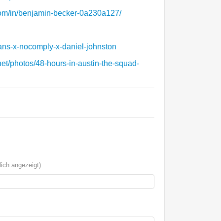
com/in/benjamin-becker-0a230a127/
ans-x-nocomply-x-daniel-johnston
net/photos/48-hours-in-austin-the-squad-
ich angezeigt)