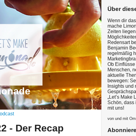
Über dies
Wenn dir das
mache Limona
Zeiten liege
Möglichkeite
Redensart be
Benjamin Be
regelmäßig h
Marketingbra
Ob Einflüsse
Menschen, ne
aktuelle Them
bewegen: Sei
Insights und
monade
Gesprächspar
„Let’s Make 
Schön, dass 
mit uns!
odcast
von und mit O
2 - Der Recap
Abonnier