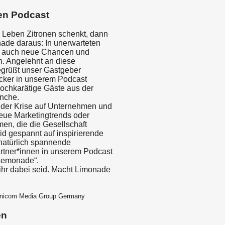
en Podcast
 Leben Zitronen schenkt, dann
de daraus: In unerwarteten
n auch neue Chancen und
n. Angelehnt an diese
grüßt unser Gastgeber
cker in unserem Podcast
ochkarätige Gäste aus der
nche.
 der Krise auf Unternehmen und
ue Marketingtrends oder
en, die die Gesellschaft
d gespannt auf inspirierende
 natürlich spannende
tner*innen in unserem Podcast
Lemonade“.
ihr dabei seid. Macht Limonade
mnicom Media Group Germany
en