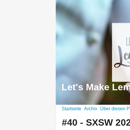
Let's Make Le
Startseite
Archiv
Über diesen P
#40 - SXSW 202