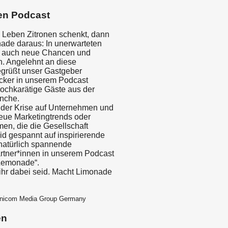
en Podcast
 Leben Zitronen schenkt, dann
de daraus: In unerwarteten
n auch neue Chancen und
n. Angelehnt an diese
grüßt unser Gastgeber
cker in unserem Podcast
ochkarätige Gäste aus der
nche.
 der Krise auf Unternehmen und
ue Marketingtrends oder
en, die die Gesellschaft
d gespannt auf inspirierende
 natürlich spannende
tner*innen in unserem Podcast
Lemonade“.
ihr dabei seid. Macht Limonade
mnicom Media Group Germany
en