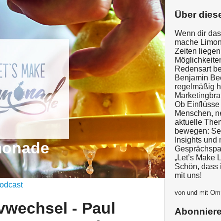
Über dies
Wenn dir das
mache Limona
Zeiten liege
Möglichkeite
Redensart be
Benjamin Be
regelmäßig h
Marketingbra
Ob Einflüsse
Menschen, ne
aktuelle Them
bewegen: Sei
Insights und
monade
Gesprächspar
„Let’s Make 
Schön, dass 
mit uns!
odcast
von und mit O
vwechsel - Paul
Abonnier