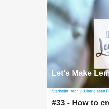
Let's Make Le
Startseite
Archiv
Über diesen P
#33 - How to cr