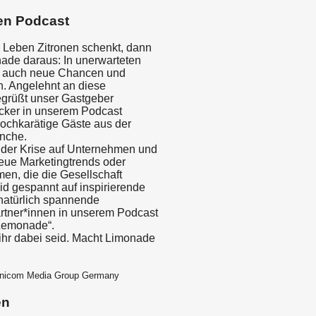
en Podcast
 Leben Zitronen schenkt, dann
de daraus: In unerwarteten
n auch neue Chancen und
n. Angelehnt an diese
grüßt unser Gastgeber
cker in unserem Podcast
ochkarätige Gäste aus der
nche.
 der Krise auf Unternehmen und
ue Marketingtrends oder
en, die die Gesellschaft
d gespannt auf inspirierende
 natürlich spannende
tner*innen in unserem Podcast
Lemonade“.
ihr dabei seid. Macht Limonade
mnicom Media Group Germany
en