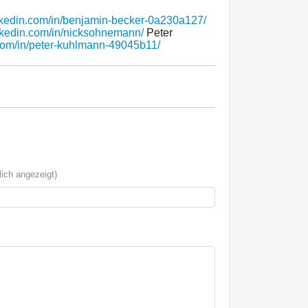
nkedin.com/in/benjamin-becker-0a230a127/
inkedin.com/in/nicksohnemann/
Peter
.com/in/peter-kuhlmann-49045b11/
ich angezeigt)