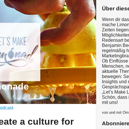
Über dies
Wenn dir das
mache Limona
Zeiten liege
Möglichkeite
Redensart be
Benjamin Be
regelmäßig h
Marketingbra
Ob Einflüsse
Menschen, ne
aktuelle Them
bewegen: Sei
Insights und
monade
Gesprächspar
„Let’s Make 
Schön, dass 
mit uns!
odcast
von und mit O
eate a culture for
Abonnier