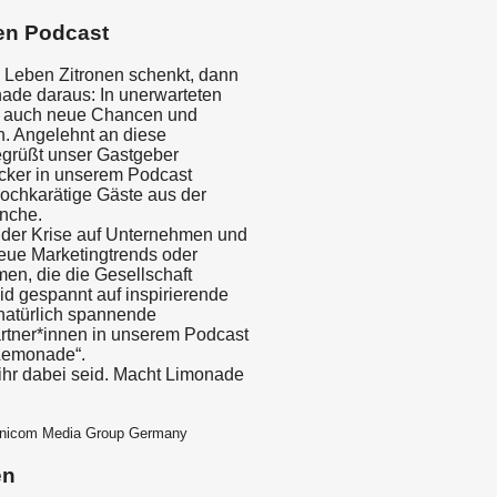
en Podcast
 Leben Zitronen schenkt, dann
de daraus: In unerwarteten
n auch neue Chancen und
n. Angelehnt an diese
grüßt unser Gastgeber
cker in unserem Podcast
ochkarätige Gäste aus der
nche.
 der Krise auf Unternehmen und
ue Marketingtrends oder
en, die die Gesellschaft
d gespannt auf inspirierende
 natürlich spannende
tner*innen in unserem Podcast
Lemonade“.
ihr dabei seid. Macht Limonade
mnicom Media Group Germany
en