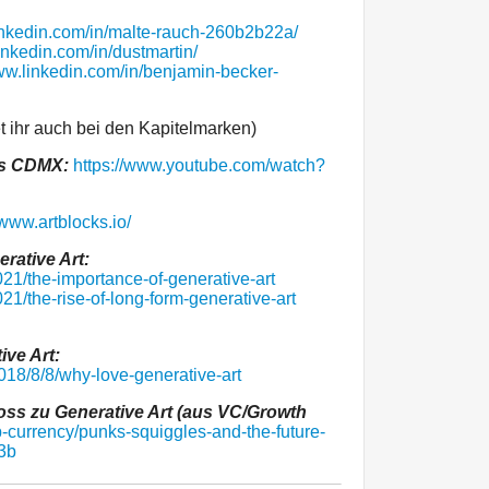
inkedin.com/in/malte-rauch-260b2b22a/
inkedin.com/in/dustmartin/
www.linkedin.com/in/benjamin-becker-
t ihr auch bei den Kapitelmarken)
ts CDMX:
https://www.youtube.com/watch?
/www.artblocks.io/
rative Art:
021/the-importance-of-generative-art
21/the-rise-of-long-form-generative-art
ive Art:
18/8/8/why-love-generative-art
oss zu Generative Art (aus VC/Growth
-currency/punks-squiggles-and-the-future-
3b