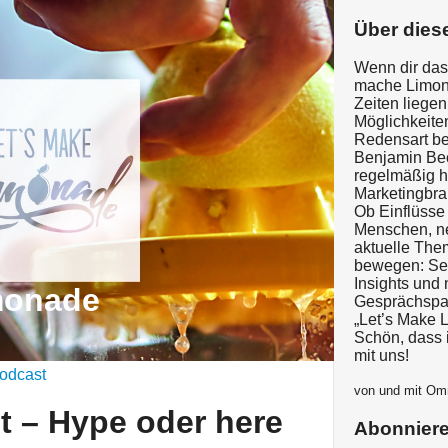
Über dies
Wenn dir das
mache Limona
Zeiten liege
Möglichkeite
Redensart be
Benjamin Be
regelmäßig h
Marketingbra
Ob Einflüsse
Menschen, ne
aktuelle Them
bewegen: Sei
Insights und
monade
Gesprächspar
„Let’s Make 
Schön, dass 
mit uns!
odcast
von und mit O
t – Hype oder here
Abonnier