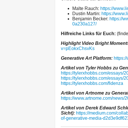
Malte Rauch:
https://www.l
Dustin Martin:
https://www.l
Benjamin Becker:
https://
0a230a127/
Hilfreiche Links für Euch:
(finde
Highlight Video Bright Momen
v=pEokxChsvKs
Generative Art Platform:
https:/
Artikel von Tyler Hobbs zu Gene
https://tylerxhobbs.com/essays/2
https://tylerxhobbs.com/essays/20
https://tylerxhobbs.com/fidenza
Artikel von Artnome zu Generat
https://www.artnome.com/news/20
Artikel von Derek Edward Schl
Sicht):
https://medium.com/collab
of-generative-media-d2d3e9df62