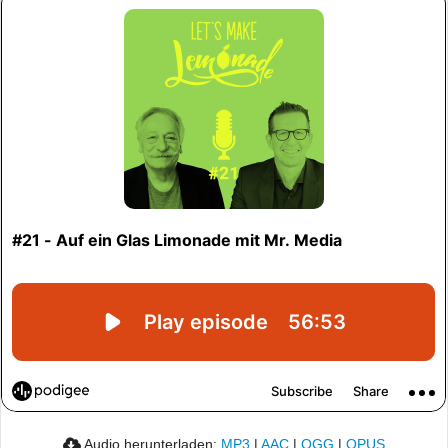
Audio herunterladen:
MP3
|
AAC
|
OGG
|
OPUS